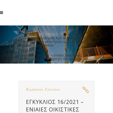
BLOG
παγκύπρια οργάνωση των ελευθέρων
επαγγελματιών μελετητών αρχιτεκτόνων και
πολιτικών μηχανικών
/
regulations
/
εγκυκλιος 16/2021 – ενιαιες οικιστικες
ααναπτυξεις με εφαρμογη του αρθρου 90
Regulations
,
Εγκύκλιοι
ΕΓΚΥΚΛΙΟΣ 16/2021 –
ΕΝΙΑΙΕΣ ΟΙΚΙΣΤΙΚΕΣ