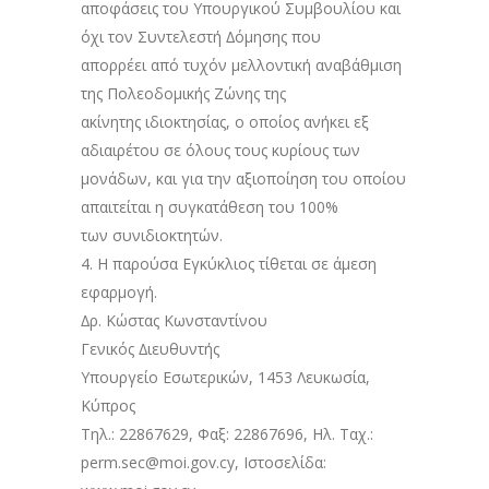
αποφάσεις του Υπουργικού Συμβουλίου και
όχι τον Συντελεστή ∆όμησης που
απορρέει από τυχόν μελλοντική αναβάθμιση
της Πολεοδομικής Ζώνης της
ακίνητης ιδιοκτησίας, ο οποίος ανήκει εξ
αδιαιρέτου σε όλους τους κυρίους των
μονάδων, και για την αξιοποίηση του οποίου
απαιτείται η συγκατάθεση του 100%
των συνιδιοκτητών.
4. Η παρούσα Εγκύκλιος τίθεται σε άμεση
εφαρμογή.
∆ρ. Κώστας Κωνσταντίνου
Γενικός ∆ιευθυντής
Υπουργείο Εσωτερικών, 1453 Λευκωσία,
Κύπρος
Τηλ.: 22867629, Φαξ: 22867696, Ηλ. Ταχ.:
perm.sec@moi.gov.cy, Ιστοσελίδα: