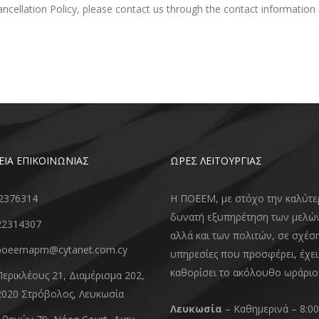
ncellation Policy, please contact us through the contact information 
ΕΙΑ ΕΠΙΚΟΙΝΩΝΙΑΣ
ΩΡΕΣ ΛΕΙΤΟΥΡΓΙΑΣ
2376314
Η ΠΟΕΕΜ, με στόχο την καλύτε
δυνατή εξυπηρέτηση των μελώ
22314307
αλλά και των πολιτών, σε σχέση
poeemapm@cytanet.com.cy
υπηρεσίες που προσφέρει, έχει
καθορίσει το ακόλουθο ωράριο
Περικλέους 21, Διαμέρισμα 202,
2020 Στρόβολος, Λευκωσία
Λευκωσία
– Καθημερινά – 8:00