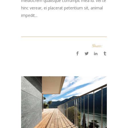
mediocrem qualisque corrumpit mea id. Vel te
hinc verear, ei placerat petentium sit, animal
impedit...
Share: