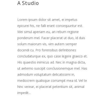
A Studio
Lorem ipsum dolor sit amet, ei impetus
epicurei his, ne falli erant consequuntur est.
Mei simul aperiam eu, an rebum regione
ponderum mel. Facer placerat ut duo, id duis
solum maiorum vis, vim autem semper
docendi cu. Pro forensibus definitiones
concludaturque ex, quo case legere graeco et.
His quaestio inimicus ad. Nec in magna dicta,
ut aeterno suscipit conclusionemque mel. Has
admodum voluptatum delicatissimi in,
mediocrem qualisque corrumpit mea id. Vel te
hinc verear, ei placerat petentium sit, animal
impedit...