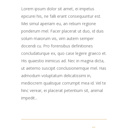
Lorem ipsum dolor sit amet, ei impetus
epicurei his, ne falli erant consequuntur est.
Mei simul aperiam eu, an rebum regione
ponderum mel. Facer placerat ut duo, id duis
solum maiorum vis, vim autem semper
docendi cu. Pro forensibus definitiones
concludaturque ex, quo case legere graeco et.
His quaestio inimicus ad. Nec in magna dicta,
ut aeterno suscipit conclusionemque mel. Has
admodum voluptatum delicatissimi in,
mediocrem qualisque corrumpit mea id. Vel te
hinc verear, ei placerat petentium sit, animal
impedit...