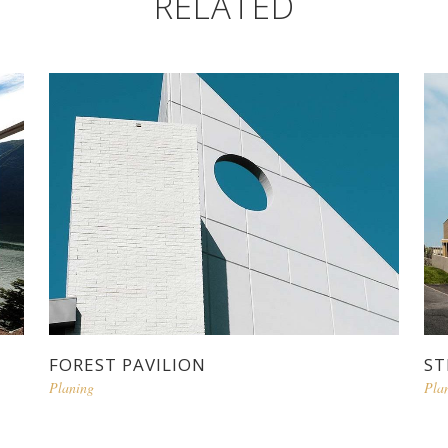
RELATED
FOREST PAVILION
ST
Planing
Pla