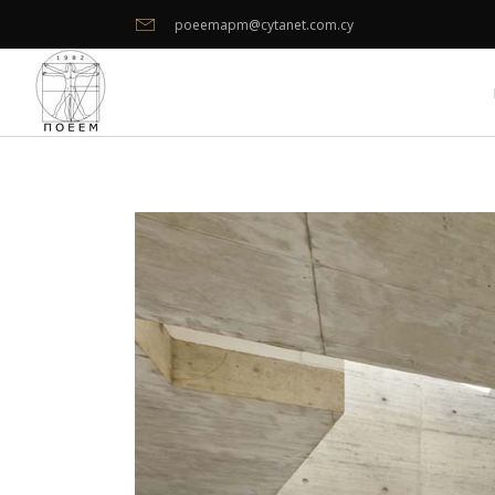
poeemapm@cytanet.com.cy