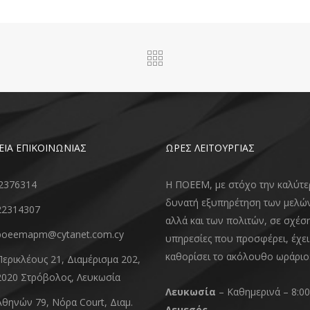
ΕΙΑ ΕΠΙΚΟΙΝΩΝΙΑΣ
ΩΡΕΣ ΛΕΙΤΟΥΡΓΙΑΣ
2376314
Η ΠΟΕΕΜ, με στόχο την καλύτε
δυνατή εξυπηρέτηση των μελώ
22314307
αλλά και των πολιτών, σε σχέση
poeemapm@cytanet.com.cy
υπηρεσίες που προσφέρει, έχει
καθορίσει το ακόλουθο ωράριο
Περικλέους 21, Διαμέρισμα 202,
2020 Στρόβολος, Λευκωσία
Λευκωσία
– Καθημερινά – 8:00
Αθηνών 79, Νόρα Court, Διαμ.
Λεμεσός