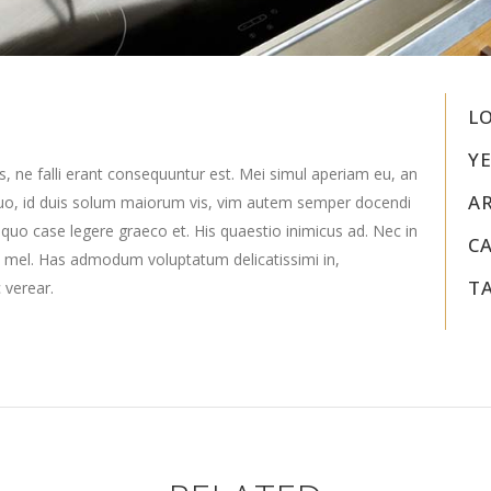
L
YE
s, ne falli erant consequuntur est. Mei simul aperiam eu, an
A
uo, id duis solum maiorum vis, vim autem semper docendi
 quo case legere graeco et. His quaestio inimicus ad. Nec in
C
 mel. Has admodum voluptatum delicatissimi in,
T
 verear.