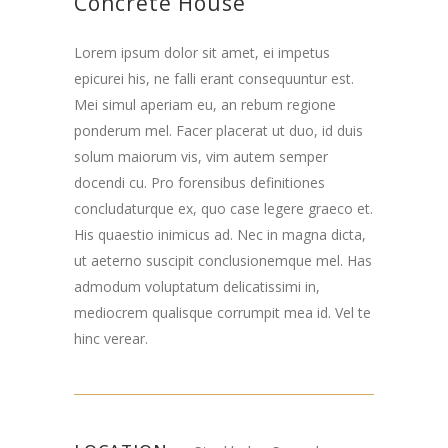
Concrete House
Lorem ipsum dolor sit amet, ei impetus
epicurei his, ne falli erant consequuntur est.
Mei simul aperiam eu, an rebum regione
ponderum mel. Facer placerat ut duo, id duis
solum maiorum vis, vim autem semper
docendi cu. Pro forensibus definitiones
concludaturque ex, quo case legere graeco et.
His quaestio inimicus ad. Nec in magna dicta,
ut aeterno suscipit conclusionemque mel. Has
admodum voluptatum delicatissimi in,
mediocrem qualisque corrumpit mea id. Vel te
hinc verear.