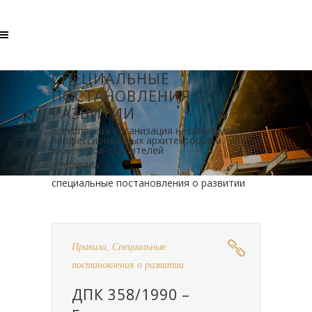
СПЕЦИАЛЬНЫЕ
ПОСТАНОВЛЕНИЯ О
РАЗВИТИИ
всекипрская организация независимых
профессиональных архитекторов и
инженеров-строителей
/
правила
/
специальные постановления о развитии
Правила
,
Специальные
постановления о развитии
ДПК 358/1990 –